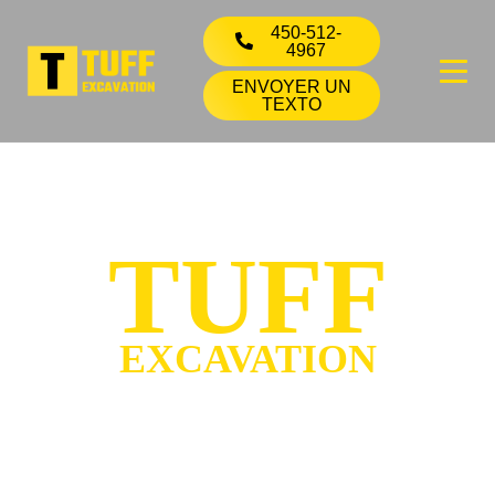
450-512-
4967
ENVOYER UN
TEXTO
TUFF
EXCAVATION
Pose de tourbe et
sur la Rive-Nord et
dans les