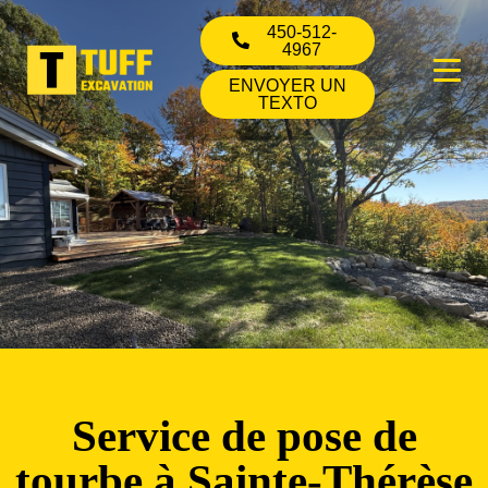
450-512-
4967
ENVOYER UN
TEXTO
Service de pose de
tourbe à Sainte-Thérèse