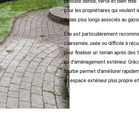
pelouse dense, verte et bien finie.
pour les propriétaires qui veulent a
délais plus longs associés au gaz
Elle est particulièrement recomma
clairsemée, usée ou difficile à réc
pour finaliser un terrain après des
ou d’aménagement extérieur. Grâce
tourbe permet d’améliorer rapideme
un espace extérieur plus propre et