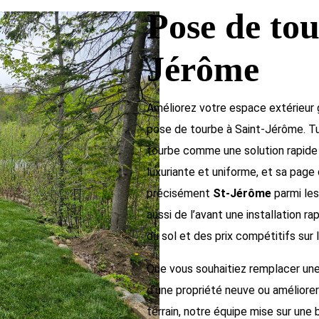
Pose de tou
Jérôme
Améliorez votre espace extérieur 
pose de tourbe à Saint-Jérôme. Tu
tourbe comme une solution rapide 
luxuriante et uniforme, et sa page 
précisément
St-Jérôme
parmi les
aussi de l’avant une installation r
du sol et des prix compétitifs sur 
Que vous souhaitiez remplacer une 
d’une propriété neuve ou améliore
terrain, notre équipe mise sur une 