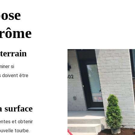
pose
érôme
terrain
iner si
s doivent être
a surface
entes et obtenir
uvelle tourbe.