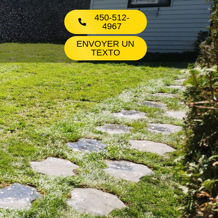
450-512-
4967
ENVOYER UN
TEXTO