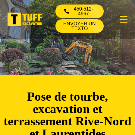
450-512-
4967
ENVOYER UN
TEXTO
Pose de tourbe,
excavation et
terrassement Rive-Nord
et Laurentides